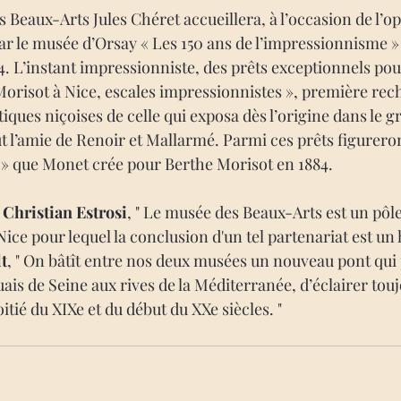
 Beaux-Arts Jules Chéret accueillera, à l’occasion de l’op
ar le musée d’Orsay « Les 150 ans de l’impressionnisme » 
74. L’instant impressionniste, des prêts exceptionnels pou
Morisot à Nice, escales impressionnistes », première rec
stiques niçoises de celle qui exposa dès l’origine dans le g
t l’amie de Renoir et Mallarmé. Parmi ces prêts figureron
a » que Monet crée pour Berthe Morisot en 1884.
 
Christian Estrosi
, "
Le musée des Beaux-Arts est un pôle 
 Nice pour lequel la conclusion d'un tel partenariat est un
t
, " On bâtît entre nos deux musées un nouveau pont qui 
quais de Seine aux rives de la Méditerranée, d’éclairer tou
itié du XIXe et du début du XXe siècles. " 