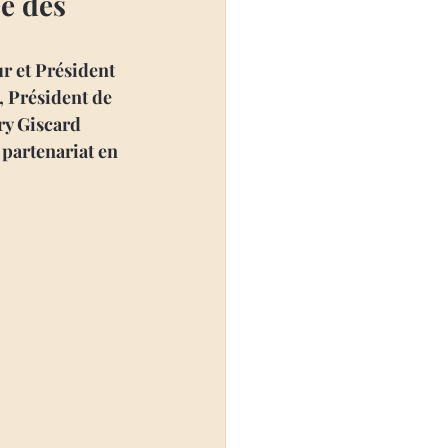
e des
r et Président 
 Président de 
ry Giscard 
 partenariat en 