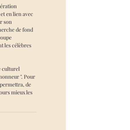
ération 
et en lien avec 
r son 
herche de fond 
roupe 
t les célèbres 
culturel 
 honneur ". Pour 
permettra, de 
jours mieux les 