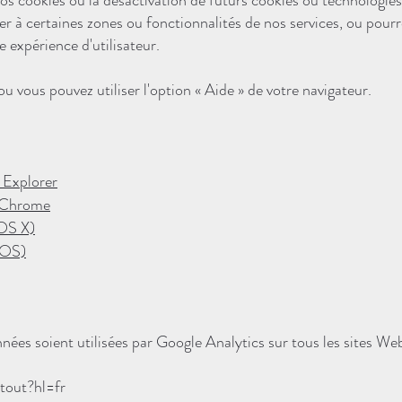
os cookies ou la désactivation de futurs cookies ou technologies
r à certaines zones ou fonctionnalités de nos services, ou pour
 expérience d'utilisateur.
 ou vous pouvez utiliser l'option « Aide » de votre navigateur.
 Explorer
e Chrome
(OS X)
iOS)
ées soient utilisées par Google Analytics sur tous les sites We
tout?hl=fr